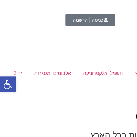
כניסה | הרשמה
חשמל ואלקטרוניקה
אלבומים ומסגרות
יד 2
פתח סרגל
ות בכל הארץ