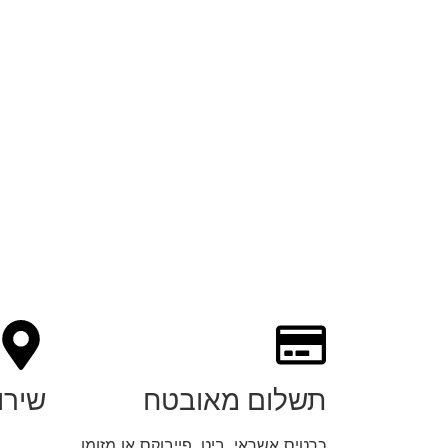
תשלום מאובטח
שירו
כרטיס אשראי, ביט, פייבוקס או מזומן