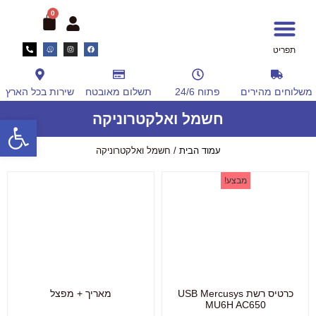
0
תפריט
יד 2
שירות לקוחות
שירות SOS לצלמי מגנטים
אלבומים ומסגרות
ציוד למגנטים
חשמל ואלקטרוניקה
משלוחים מהירים
פתוח 24/6
תשלום מאובטח
שירות בכל הארץ
חשמל ואלקטרוניקה
פתח סרגל
עמוד הבית
/ חשמל ואלקטרוניקה
מבצע!
כרטיס רשת USB Mercusys
מאריך + מפצל
MU6H AC650